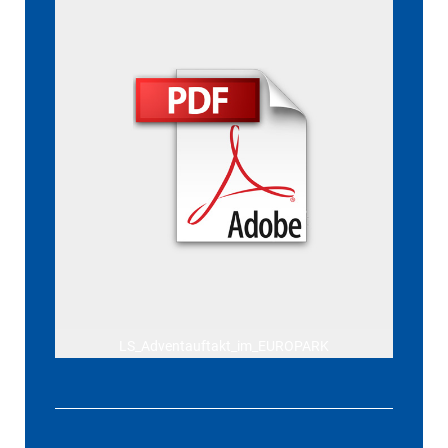
LS_Adventauftakt_im_EUROPARK