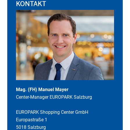
KONTAKT
Mag. (FH) Manuel Mayer
Center-Manager EUROPARK Salzburg
EUROPARK Shopping Center GmbH
Europastraße 1
5018 Salzburg