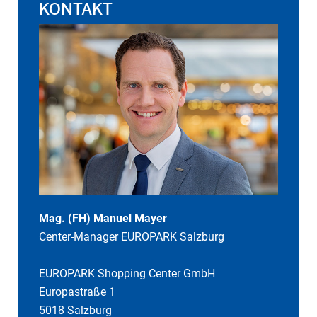
KONTAKT
Mag. (FH) Manuel Mayer
Center-Manager EUROPARK Salzburg
EUROPARK Shopping Center GmbH
Europastraße 1
5018 Salzburg