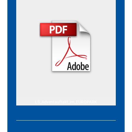
LS_Adventauftakt_im_EUROPARK