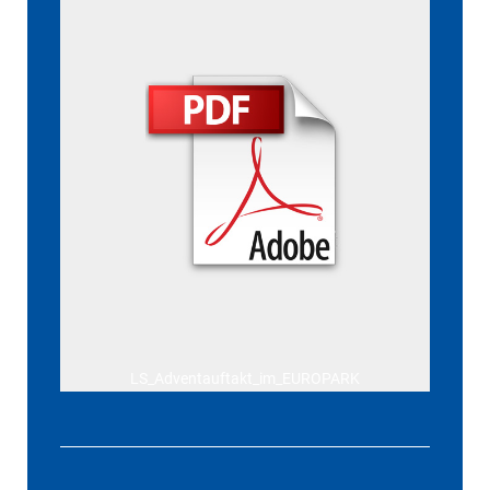
LS_Adventauftakt_im_EUROPARK