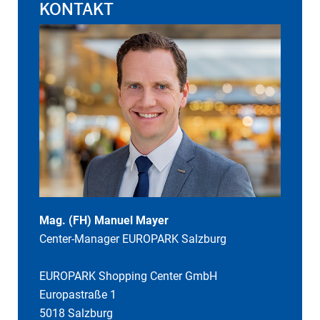
KONTAKT
Mag. (FH) Manuel Mayer
Center-Manager EUROPARK Salzburg
EUROPARK Shopping Center GmbH
Europastraße 1
5018 Salzburg