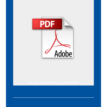
LS_Adventauftakt_im_EUROPARK