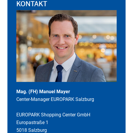
KONTAKT
Mag. (FH) Manuel Mayer
Center-Manager EUROPARK Salzburg
EUROPARK Shopping Center GmbH
Europastraße 1
5018 Salzburg