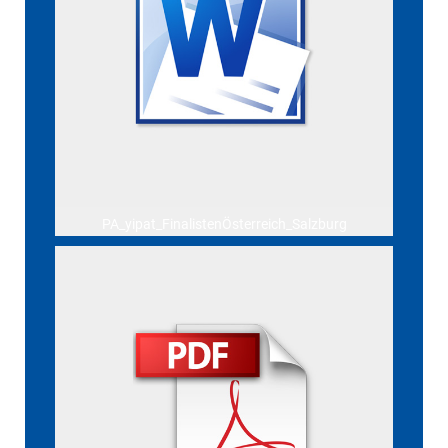
PA_yipat_FinalistenÖsterreich_Salzburg