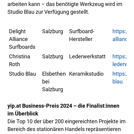
arbeiten kann – das benötigte Werkzeug wird im
Studio Blau zur Verfügung gestellt.
Delight
Salzburg
Surfboard-
https://
Alliance
Hersteller
alliance-
Surfboards
Christina
Salzburg
Lederwerkstatt
https://
Roth
lederwer
Studio Blau
Elsbethen
Keramikstudio
https://
bei
blau
Salzburg
yip.at Business-Preis 2024 – die Finalist:innen
im Überblick
Die Top 10 der über 200 eingereichten Projekte im
Bereich des stationären Handels repräsentieren