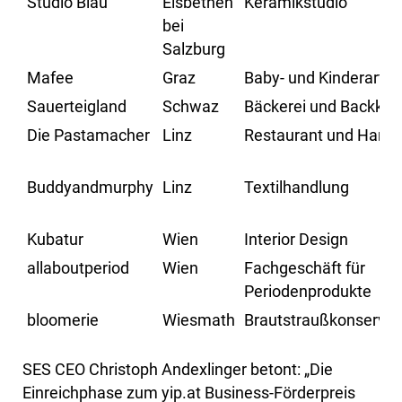
Studio Blau
Elsbethen
Keramikstudio
bei
Salzburg
Mafee
Graz
Baby- und Kinderartike
Sauerteigland
Schwaz
Bäckerei und Backkur
Die Pastamacher
Linz
Restaurant und Hande
Buddyandmurphy
Linz
Textilhandlung
Kubatur
Wien
Interior Design
allaboutperiod
Wien
Fachgeschäft für
Periodenprodukte
bloomerie
Wiesmath
Brautstraußkonservi
SES CEO Christoph Andexlinger betont: „Die
Einreichphase zum yip.at Business-Förderpreis