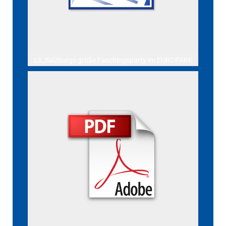
LS_Salzburgs größe Faschingsparty im EUROPARK