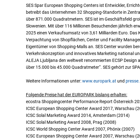
SES Spar European Shopping Centers ist Entwickler, Erricht
betreibt das Unternehmen 32 Shopping-Standorte in Zentra
über 871.000 Quadratmetern. SES ist im Geschäftsfeld gro
Slowenien. Mit über 116 Millionen Besuchenden jährlich er
2025 einen Verkaufsumsatz von 3,61 Milliarden Euro. Da
Verpachtung von Shopflächen, Center und Facility Manageme
Eigentümer von Shopping-Malls an. SES Center wurden berei
Verkehrskonzeption und innovatives Marketing national und
ALEJA Ljubljana den weltweit renommierten ECSP Design 
über 15.000 bis 45.000 Quadratmeter“. SES gehört zur SPA
Weitere Informationen unter:
www.europark.at
und
presse
Folgende Preise hat der EUROPARK bislang erhalten:
ecostra Shoppingcenter Performance Report Österreich 202
ICSC European Shopping Center Award 2017, Warschau (2
ICSC Solal Marketing Award 2014, Amsterdam (2014)
ICSC Solal Marketing Award 2008, Prag (2008)
ICSC World Shopping Center Award 2007, Phönix (2007)
ICSC European Shopping Center Award 2007, Warschau (2