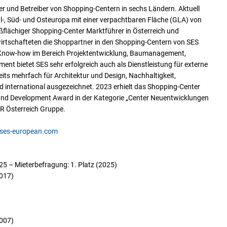
er und Betreiber von Shopping-Centern in sechs Ländern. Aktuell
l-, Süd- und Osteuropa mit einer verpachtbaren Fläche (GLA) von
ßflächiger Shopping-Center Marktführer in Österreich und
wirtschafteten die Shoppartner in den Shopping-Centern von SES
s Know-how im Bereich Projektentwicklung, Baumanagement,
nt bietet SES sehr erfolgreich auch als Dienstleistung für externe
ts mehrfach für Architektur und Design, Nachhaltigkeit,
 international ausgezeichnet. 2023 erhielt das Shopping-Center
and Development Award in der Kategorie „Center Neuentwicklungen
R Österreich Gruppe.
.ses-european.com
5 – Mieterbefragung: 1. Platz (2025)
017)
007)