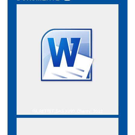
PA_RETTET_DAS_KIND_Charity_ 2022