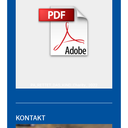
PA_RETTET_DAS_KIND_Charity_ 2022
KONTAKT