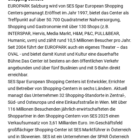
EUROPARK Salzburg wird von SES Spar European Shopping
Centers gemanagt.Eröffnet im Jahr 1997, bietet das Center als
Treffpunkt auf über 50.700 Quadratmeter Nahversorgung,
Shopping und Gastronomie mit über 130 Shops (z.B.
INTERSPAR, Hervis, Media Markt, H&M, P&C, PULL&BEAR,
Humanic, uvm) und zählt rund 10,5 Millionen Besucher pro Jahr.
Seit 2004 führt der EUROPARK auch ein eigenes Theater – das
OVAL - und bietet damit Kunst und Kultur eine dauerhafte
Bühne.Das Center ist bestens an den öffentlichen Verkehr
angebunden und über fünf Buslinien und mit S-Bahn direkt
erreichbar.
SES Spar European Shopping Centers ist Entwickler, Errichter
und Betreiber von Shopping-Centern in sechs Ländern. Aktuell
managt das Unternehmen 32 Shopping-Standorte in Zentral-,
Süd- und Osteuropa und eine Einkaufsstraße in Wien. Mit über
116 Millionen Besuchenden jährlich erwirtschafteten die
Shoppartner in den Shopping-Centern von SES 2025 einen
Verkaufsumsatz von 3,61 Milliarden Euro. Im Geschäftsfeld
großflächiger Shopping-Center ist SES Marktführer in Österreich
und in Slowenien. SES ist ein Unternehmen der SPAR Österreich