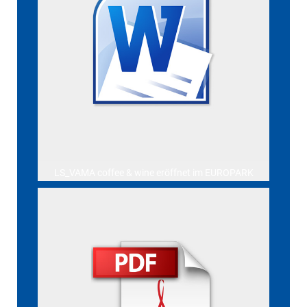
LS_VAMA coffee & wine eröffnet im EUROPARK