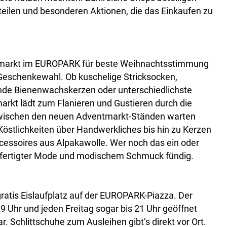
rteilen und besonderen Aktionen, die das Einkaufen zu
tmarkt im EUROPARK für beste Weihnachtsstimmung
r Geschenkewahl. Ob kuschelige Stricksocken,
nde Bienenwachskerzen oder unterschiedlichste
arkt lädt zum Flanieren und Gustieren durch die
 Zwischen den neuen Adventmarkt-Ständen warten
Köstlichkeiten über Handwerkliches bis hin zu Kerzen
essoires aus Alpakawolle. Wer noch das ein oder
efertigter Mode und modischem Schmuck fündig.
gratis Eislaufplatz auf der EUROPARK-Piazza. Der
b 9 Uhr und jeden Freitag sogar bis 21 Uhr geöffnet
. Schlittschuhe zum Ausleihen gibt‘s direkt vor Ort.