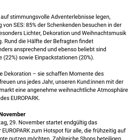
 auf stimmungsvolle Adventerlebnisse legen,
rag von SES: 85% der Schenkenden besuchen in der
esonders Lichter, Dekoration und Weihnachtsmusik
 Rund die Hälfte der Befragten findet
ders ansprechend und ebenso beliebt sind
 (22%) sowie Einpackstationen (20%).
ine Dekoration – sie schaffen Momente des
freuen uns jedes Jahr, unseren Kund:innen mit der
tmarkt eine angenehme weihnachtliche Atmosphäre
r des EUROPARK.
. November
ag, 29. November startet endgültig das
 EUROPARK zum Hotspot für alle, die frühzeitig auf
te nutzen möchten. Zahlreiche Shops beteiligen