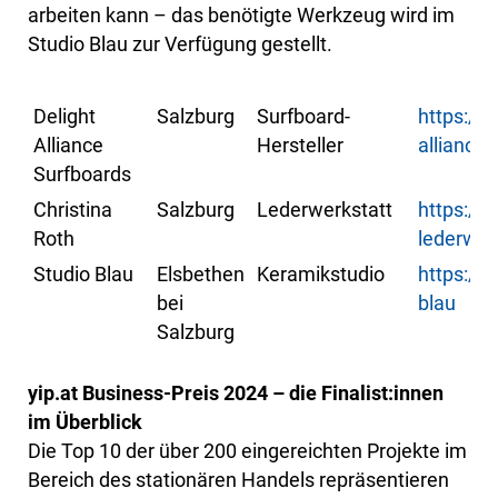
arbeiten kann – das benötigte Werkzeug wird im
Studio Blau zur Verfügung gestellt.
Delight
Salzburg
Surfboard-
https://
Alliance
Hersteller
alliance-
Surfboards
Christina
Salzburg
Lederwerkstatt
https://
Roth
lederwer
Studio Blau
Elsbethen
Keramikstudio
https://
bei
blau
Salzburg
yip.at Business-Preis 2024 – die Finalist:innen
im Überblick
Die Top 10 der über 200 eingereichten Projekte im
Bereich des stationären Handels repräsentieren