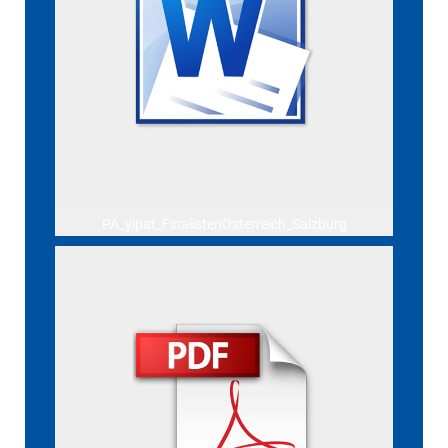
PA_yipat_FinalistenÖsterreich_Salzburg