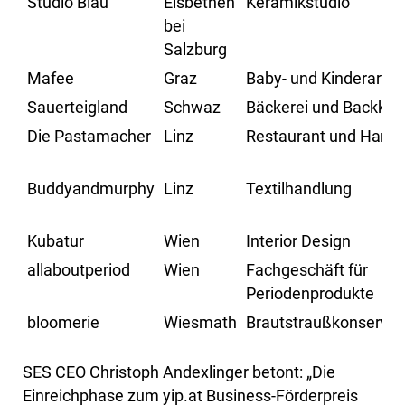
Studio Blau
Elsbethen
Keramikstudio
bei
Salzburg
Mafee
Graz
Baby- und Kinderartike
Sauerteigland
Schwaz
Bäckerei und Backkur
Die Pastamacher
Linz
Restaurant und Hande
Buddyandmurphy
Linz
Textilhandlung
Kubatur
Wien
Interior Design
allaboutperiod
Wien
Fachgeschäft für
Periodenprodukte
bloomerie
Wiesmath
Brautstraußkonservi
SES CEO Christoph Andexlinger betont: „Die
Einreichphase zum yip.at Business-Förderpreis